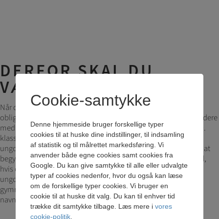
DERFOR SKAL DU
VÆLGE 0.G PÅ BK
Cookie-samtykke
Når du har gennemført 9. klasse, er du færdig med den
obligatoriske undervisning, men de fleste unge går heldigvis videre
Denne hjemmeside bruger forskellige typer
med en eller anden form for skolegang. En del elever går efter 9.
cookies til at huske dine indstillinger, til indsamling
klasse i gymnasiet eller på en anden tilsvarende
af statistik og til målrettet markedsføring. Vi
ungdomsuddannelse. Mange føler imidlertid, at de ikke er klar at
anvender både egne cookies samt cookies fra
begynde i gymnasiet. Her kan 0. g på BK være en god mulighed,
Google. Du kan give samtykke til alle eller udvalgte
hvis du allerede ved, at du på sigt ønsker en gymnasial
typer af cookies nedenfor, hvor du også kan læse
ungdomsuddannelse. Året i 0. g skal opleves som en optakt til
om de forskellige typer cookies. Vi bruger en
gymnasiet frem for som en afslutning på grundskolen, heraf
cookie til at huske dit valg. Du kan til enhver tid
navnet.
trække dit samtykke tilbage. Læs mere i
vores
cookie-politik
.