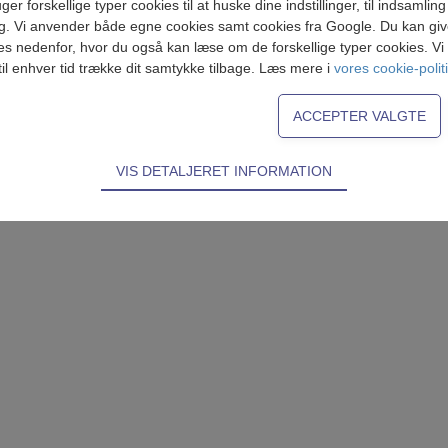
forskellige typer cookies til at huske dine indstillinger, til indsamling af
g. Vi anvender både egne cookies samt cookies fra Google. Du kan give 
es nedenfor, hvor du også kan læse om de forskellige typer cookies. Vi b
til enhver tid trække dit samtykke tilbage. Læs mere i
vores cookie-polit
VIS DETALJERET INFORMATION
ødvendige for hjemmesidens grundlæggende funktioner som fx navigati
n derfor ikke fravælges.
s til at optimere design, brugervenlighed og effektiviteten af en hjemme
tik om antal besøg og hvordan hjemmesiden bruges.
ring
es (tracking-cookies) indsamler brugerens digitale fodspor på tværs af
eren interesserer sig for/søger på for at kunne personalisere indholdet
kan være interessant for den enkelte bruger.