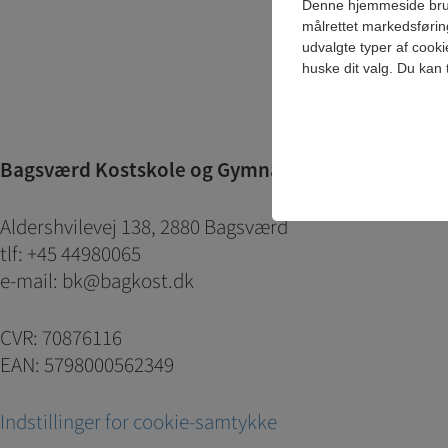
Denne hjemmeside bruger 
målrettet markedsførin
udvalgte typer af cooki
huske dit valg. Du kan 
Bagsværd Kostskole og Gymnasium
Teknisk
Tekniske cookies er n
samt indkøbskurv og ka
Aldershvilevej 138, 2880 Bagsværd
tlf: +45 44980065
Statistik
e-mail: bk@bagkost.dk
Statistik-cookies bruge
indsamle besøgsstatis
CVR: 70876116
Personalise
EAN: 5798000562349
Personaliserings-cooki
registrerer, hvad brug
Indstillinger for cookie-samtykke
dvs. vise indhold, som 