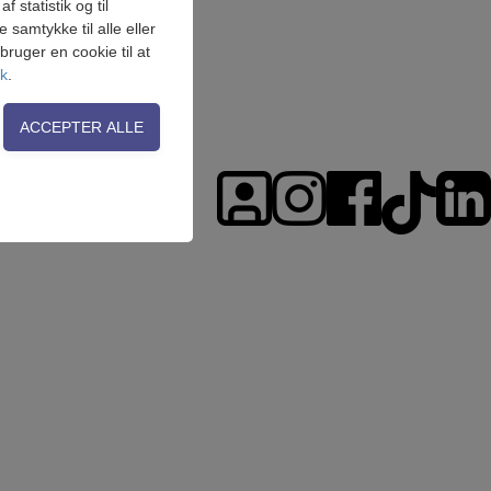
 statistik og til
samtykke til alle eller
ruger en cookie til at
ik
.
on, adgangskontrol
side. Fx ved at
 flere hjemmesider og
 på en hjemmeside -