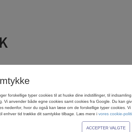
K
teringsmøde. Både forældre til børn, der er optaget, og
amtykke
maet
. Mange børn skrives op allerede ved fødslen. Det er
forskellige typer cookies til at huske dine indstillinger, til indsamling af
g. Vi anvender både egne cookies samt cookies fra Google. Du kan give 
es nedenfor, hvor du også kan læse om de forskellige typer cookies. Vi b
n bekræftelse på mail, når ansøgningsskemaet er korr
til enhver tid trække dit samtykke tilbage. Læs mere i
vores cookie-polit
 eller for at stå på ventelisten. Vi oplyser desværre 