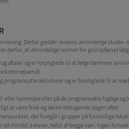
ette.
kan være interessant for den enkelte bruger.
ing
 (tracking-cookies) indsamler brugerens digitale fodspor på tværs af 
R
eren interesserer sig for/søger på for at kunne vise personrettede ann
dervisning. Derfor gælder skolens almindelige studie- 
er derfor, at almindelige normer for god opførsel følg
 og aftaler og er forpligtede til at følge lærernes anvi
konkrete rejsemål.
 og programsatte aktiviteter og er forpligtede til at 
ud- eller hjemrejse eller på de programsatte faglige og
igt at være frisk og aktivt deltagende dagen efter.
mpunkter, der foregår i grupper på forskellige lokali
er på mindst 3 elever, helst af begge køn. Ingen forlad