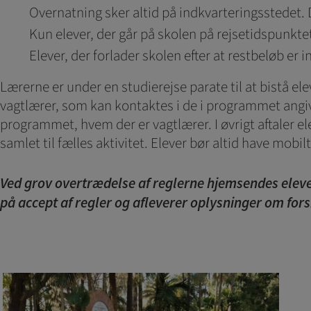
Overnatning sker altid på indkvarteringsstedet. D
Kun elever, der går på skolen på rejsetidspunktet
Elever, der forlader skolen efter at restbeløb er 
Lærerne er under en studierejse parate til at bistå e
vagtlærer, som kan kontaktes i de i programmet angiv
programmet, hvem der er vagtlærer. I øvrigt aftaler e
samlet til fælles aktivitet. Elever bør altid have mobil
Ved grov overtrædelse af reglerne hjemsendes eleve
på accept af regler og afleverer oplysninger om fors