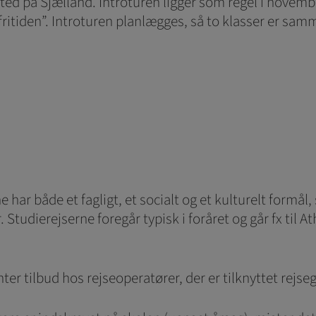
sted på Sjælland. Introturen ligger som regel i novemb
i ”fritiden”. Introturen planlægges, så to klasser er
rne har både et fagligt, et socialt og et kulturelt form
. Studierejserne foregår typisk i foråret og går fx til 
er tilbud hos rejseoperatører, der er tilknyttet rejse