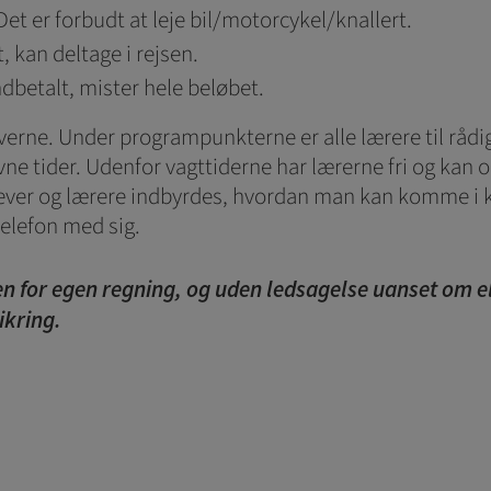
et er forbudt at leje bil/motorcykel/knallert.
, kan deltage i rejsen.
indbetalt, mister hele beløbet.
leverne. Under programpunkterne er alle lærere til rå
ne tider. Udenfor vagttiderne har lærerne fri og kan 
lever og lærere indbyrdes, hvordan man kan komme i ko
telefon med sig.
n for egen regning, og uden ledsagelse uanset om el
ikring.