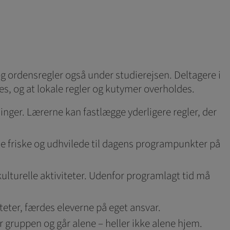
flere hjemmesider og
oncer, når denne færdes
og ordensregler også under studierejsen. Deltagere i
es, og at lokale regler og kutymer overholdes.
sninger. Lærerne kan fastlægge yderligere regler, der
møde friske og udhvilede til dagens programpunkter på
 kulturelle aktiviteter. Udenfor programlagt tid må
teter, færdes eleverne på eget ansvar.
er gruppen og går alene – heller ikke alene hjem.