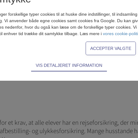
ndkvartering. Ved privat indkvartering forventes at m
forskellige typer cookies til at huske dine indstillinger, til indsamling af
ilien. Det forventes at man medbringer en lille gave 
g. Vi anvender både egne cookies samt cookies fra Google. Du kan give 
es nedenfor, hvor du også kan læse om de forskellige typer cookies. Vi b
til enhver tid trække dit samtykke tilbage. Læs mere i
vores cookie-polit
r blive ydet et tilskud til rejsens pris.
VIS DETALJERET INFORMATION
ødvendige for hjemmesidens grundlæggende funktioner som fx navigati
n derfor ikke fravælges.
s til at optimere design, brugervenlighed og effektiviteten af en hjemme
tik om antal besøg og hvordan hjemmesiden bruges.
ring
erfor et krav, at alle elever har en rejseforsikring, 
es (tracking-cookies) indsamler brugerens digitale fodspor på tværs af
-, afbestilling- og ulykkesforsikring. Mange husstande 
eren interesserer sig for/søger på for at kunne personalisere indholdet