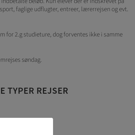
t indbetalte beløb. Kun elever der er indskrevet på
ort, faglige udflugter, entreer, lærerrejsen og evt.
om for 2.g studieture, dog forventes ikke i samme
jemrejses søndag.
E TYPER REJSER