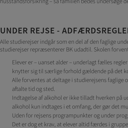
husstandsforsikring – så familien bedes undersøge d
dvs. vise indhold, som 
Markedsfør
Markedsførings-cookies
UNDER REJSE - ADFÆRDSREGLE
registrerer, hvad brug
på internettet.
Alle studierejser indgår som en del af den faglige un
studierejser repræsenterer BK udadtil. Skolen forvent
Elever er – uanset alder – underlagt fælles regler
knytter sig til særlige forhold gældende på det 
Alle forventes at deltage i studierejsens faglige
aftalte tid og sted.
Indtagelse af alkohol er ikke tilladt hverken på 
alkohol kun indtages i et omfang, der gør det mul
Uden for rejsens programpunkter og under progra
Det er dog et krav, at elever altid færdes i grupp