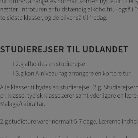
Introturen arrangeres normalt som en hyttetur til et 
nætter. Introturen er fuldstændig alkoholfri, - også 
to sidste klasser, og de bliver så til fredag.
STUDIEREJSER TIL UDLANDET
I 2.g afholdes en studierejse
I 3.g kan A-niveau fag arrangere en kortere tur.
Alle klasser tilbydes en studierejse i 2.g. Studierejse
pr. klasse, typisk klasselærer samt yderligere en lærer
Malaga/Gibraltar.
2.g studieture varer normalt 5-7 dage. Lærerne indhent