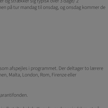
er og strækker sig typisk over 3 dage/ 2
 sammen på tur mandag til onsdag, og onsdag kommer de
ål, som afspejles i programmet. Der deltager to lærere
Athen, Malta, London, Rom, Firenze eller
garantifonden.