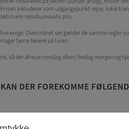
gere er indskrevet på skolen (uanset årsag), mister de
 Prisen inkluderer som udgangspunkt rejse, lokal transp
eløb oveni rejsebureauets pris.
 blive enige. Overordnet set gælder de samme regler s
deltager færre lærere på turen.
end, så der afrejse torsdag aften/ fredag morgen og h
KAN DER FOREKOMME FØLGEND
amtykke