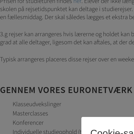
Prisen for studieturen findes
her
. Elever der ikke læn
skolen på rejsetidspunktet kan deltage i studierejser.
en fællesmiddag. Der skal således lægges et ekstra b
3.g rejser kan arrangeres hvis lærerne og holdet kan
grad at alle deltager, ligesom det kan aftales, at der 
Typisk arrangeres placeres disse rejser over en week
GENNEM VORES EURONETVÆRK 
Klasseudvekslinger
Masterclasses
Konferencer
Individuelle studieophold (typisk sprog)
Cookie-s