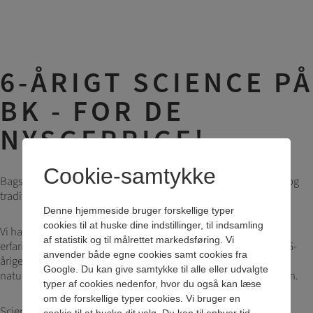
6-ÅRIGT SCIENCE PÅ
BK - FOR DE
NYSGERRIGE!
Cookie-samtykke
Bagsværd Kostskole & Gymnasium er en udviklingsorienteret og
traditionsrig skole med en stærk naturvidenskabelig profil.
Denne hjemmeside bruger forskellige typer
cookies til at huske dine indstillinger, til indsamling
Vi har haft succes med et 5-årigt forløb i biotek og tager de
af statistik og til målrettet markedsføring. Vi
erfaringer med over i det nye bredere SCIENCE-forløb. Det nye 6-
anvender både egne cookies samt cookies fra
årige forløb er unikt og tilbydes ingen andre steder. Det 6-årige
Google. Du kan give samtykke til alle eller udvalgte
naturvidenskabelige forløb er fra 7. klasse til studentereksamen.
typer af cookies nedenfor, hvor du også kan læse
om de forskellige typer cookies. Vi bruger en
Scienceforløbet er for dig, der: