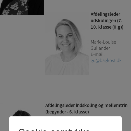
Afdelingsleder
udskolingen (7. -
10. klasse (0.g))
Marie-Louise
Gullander
E-mail:
gu@bagkost.dk
Afdelingsleder indskoling og mellemtrin
(begynder - 6. klasse)
Cecilie Kjærager