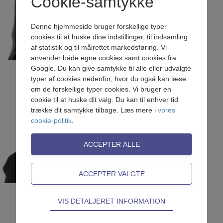
Cookie-samtykke
E-mail:
ck@bagkost.dk
Denne hjemmeside bruger forskellige typer
cookies til at huske dine indstillinger, til indsamling
af statistik og til målrettet markedsføring. Vi
anvender både egne cookies samt cookies fra
Google. Du kan give samtykke til alle eller udvalgte
typer af cookies nedenfor, hvor du også kan læse
Administrativ afdelingsleder
om de forskellige typer cookies. Vi bruger en
cookie til at huske dit valg. Du kan til enhver tid
Birgitte Bønlykke Riise
trække dit samtykke tilbage. Læs mere i
vores
cookie-politik
.
E-mail:
ob@bagkost.dk
Teknisk
VIS DETALJERET INFORMATION
SFO-leder (pr. 1. august 2025)
Tekniske cookies er nødvendige for hjemmesidens
grundlæggende funktioner som fx navigation,