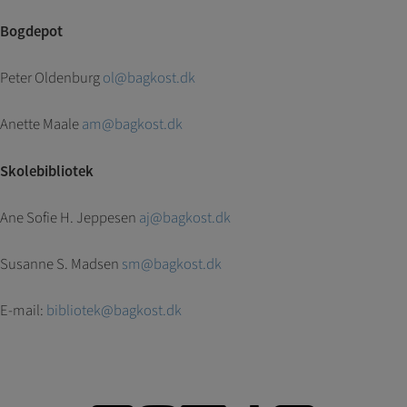
indsamler brugerens digitale fodspor på tværs af
Bogdepot
flere hjemmesider og registrerer, hvad brugeren
interesserer sig for/søger på for at kunne vise
personrettede annoncer, når denne færdes på
Peter Oldenburg
ol@bagkost.dk
internettet.
Anette Maale
am@bagkost.dk
Skolebibliotek
Ane Sofie H. Jeppesen
aj@bagkost.dk
Susanne S. Madsen
sm@bagkost.dk
E-mail:
bibliotek@bagkost.dk