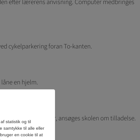
iden efter lærerens anvisning. Computer medbringes
 ved cykelparkering foran To-kanten.
t låne en hjelm.
olde fri på andre tider, ansøges skolen om tilladelse.
 statistik og til
samtykke til alle eller
ruger en cookie til at