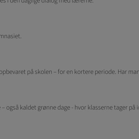
res i den daglige dialog med lærerne.
ymnasiet.
r opbevaret på skolen – for en kortere periode. Har m
e – også kaldet grønne dage - hvor klasserne tager på i