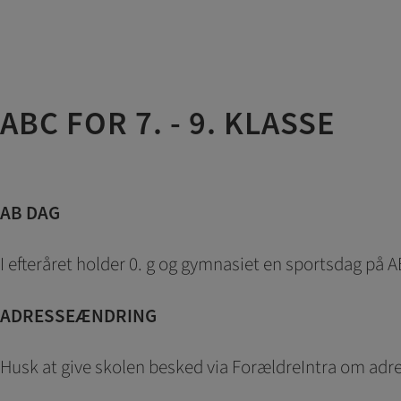
ABC FOR 7. - 9. KLASSE
AB DAG
I efteråret holder 0. g og gymnasiet en sportsdag på A
ADRESSEÆNDRING
Husk at give skolen besked via ForældreIntra om adr