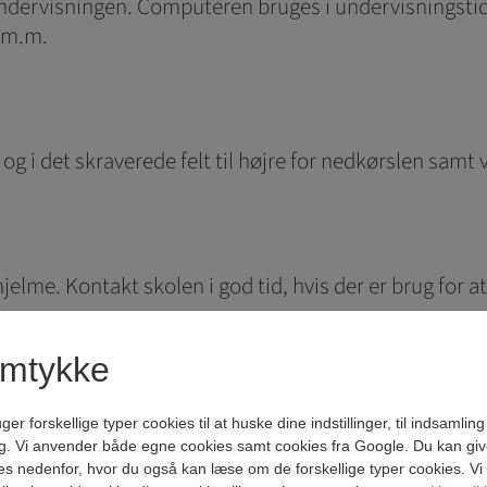
 undervisningen. Computeren bruges i undervisningst
i m.m.
og i det skraverede felt til højre for nedkørslen samt
hjelme. Kontakt skolen i god tid, hvis der er brug for a
amtykke
ferieplan. Ønsker forældre og elever undtagelsesvis at h
forskellige typer cookies til at huske dine indstillinger, til indsamling af
ter det forsømte, så der ikke opstår faglige huller.
g. Vi anvender både egne cookies samt cookies fra Google. Du kan give 
es nedenfor, hvor du også kan læse om de forskellige typer cookies. Vi b