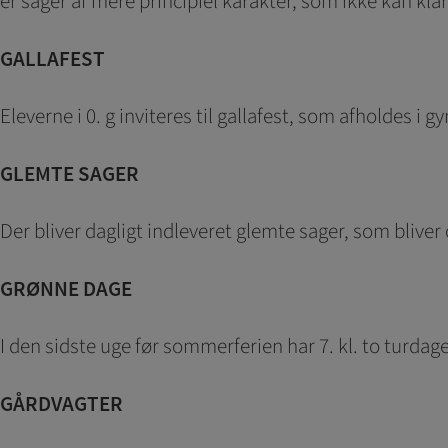
er sager af mere principiel karakter, som ikke kan kla
GALLAFEST
Eleverne i 0. g inviteres til gallafest, som afholdes i g
GLEMTE SAGER
Der bliver dagligt indleveret glemte sager, som blive
GRØNNE DAGE
I den sidste uge før sommerferien har 7. kl. to turdag
GÅRDVAGTER