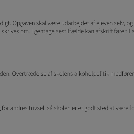
ttidigt. Opgaven skal være udarbejdet af eleven selv, og
krives om. I gentagelsestilfælde kan afskrift føre til a
oletiden. Overtrædelse af skolens alkoholpolitik medfø
for andres trivsel, så skolen er et godt sted at være fo