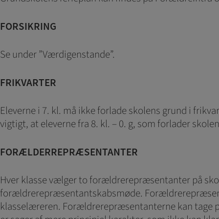
på internettet.
FORSIKRING
Se under ”Værdigenstande”.
FRIKVARTER
Eleverne i 7. kl. må ikke forlade skolens grund i frikv
vigtigt, at eleverne fra 8. kl. – 0. g, som forlader s
FORÆLDERREPRÆSENTANTER
Hver klasse vælger to forældrerepræsentanter på sko
forældrerepræsentantskabsmøde. Forældrerepræsenta
klasselæreren. Forældrerepræsentanterne kan tage pun