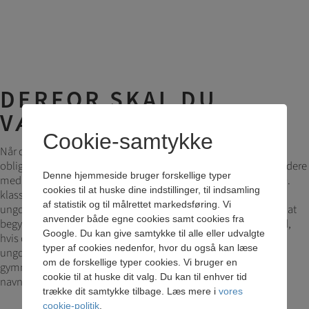
DERFOR SKAL DU
VÆLGE 0.G PÅ BK
Cookie-samtykke
Når du har gennemført 9. klasse, er du færdig med den
obligatoriske undervisning, men de fleste unge går heldigvis videre
Denne hjemmeside bruger forskellige typer
med en eller anden form for skolegang. En del elever går efter 9.
cookies til at huske dine indstillinger, til indsamling
klasse i gymnasiet eller på en anden tilsvarende
af statistik og til målrettet markedsføring. Vi
ungdomsuddannelse. Mange føler imidlertid, at de ikke er klar at
anvender både egne cookies samt cookies fra
begynde i gymnasiet. Her kan 0. g på BK være en god mulighed,
Google. Du kan give samtykke til alle eller udvalgte
hvis du allerede ved, at du på sigt ønsker en gymnasial
typer af cookies nedenfor, hvor du også kan læse
ungdomsuddannelse. Året i 0. g skal opleves som en optakt til
om de forskellige typer cookies. Vi bruger en
gymnasiet frem for som en afslutning på grundskolen, heraf
cookie til at huske dit valg. Du kan til enhver tid
navnet.
trække dit samtykke tilbage. Læs mere i
vores
cookie-politik
.