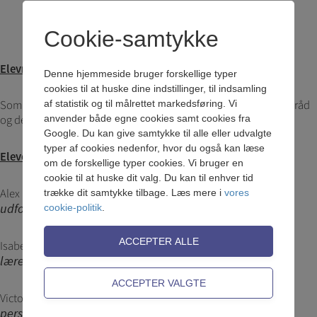
Cookie-samtykke
Elevråd
Denne hjemmeside bruger forskellige typer
cookies til at huske dine indstillinger, til indsamling
Som elev i 0. g har du mulighed for at deltage i gymnasiets elevråd
af statistik og til målrettet markedsføring. Vi
og derigennem få indflydelse på gymnasiets rammer.
anvender både egne cookies samt cookies fra
Google. Du kan give samtykke til alle eller udvalgte
typer af cookies nedenfor, hvor du også kan læse
Eleverne siger:
om de forskellige typer cookies. Vi bruger en
cookie til at huske dit valg. Du kan til enhver tid
Alex (0.g): "
0.g på Bagsværd Kostskole og Gymnasium er
trække dit samtykke tilbage. Læs mere i
vores
udfordrende og interessant, men hyggeligt
".
cookie-politik
.
Isabella (0.g): "
Godt sammenhold og undervisning med
lærere, der gode til deres fag :-)
".
Victor (0.g): "
Man lærer at være punktlig, studieteknik og
personlig udvikling
".