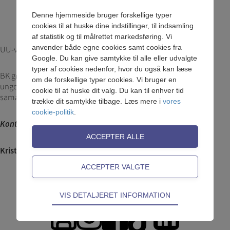
Denne hjemmeside bruger forskellige typer
cookies til at huske dine indstillinger, til indsamling
af statistik og til målrettet markedsføring. Vi
anvender både egne cookies samt cookies fra
UU-vejledning
Google. Du kan give samtykke til alle eller udvalgte
typer af cookies nedenfor, hvor du også kan læse
BK gør meget ud af at sende sine elever godt på vej til en
om de forskellige typer cookies. Vi bruger en
ungdomsuddannelse. Uddannelsesvejledningen varetages i
cookie til at huske dit valg. Du kan til enhver tid
samarbejde med UU-Nord.
trække dit samtykke tilbage. Læs mere i
vores
cookie-politik
.
Kontaktinfo:
Kristina Ravn Thomsen (skriv til Kristina via Intra)
Teknisk
VIS DETALJERET INFORMATION
Tekniske cookies er nødvendige for hjemmesidens
grundlæggende funktioner som fx navigation,
adgangskontrol samt indkøbskurv og kan derfor