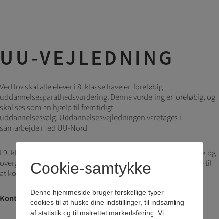
UU-VEJLEDNING
Ved lov skal alle elever i 8. klasse have en foreløbig
uddannelsesparathedsvurdering. Denne vurdering er foreløbig, og
skal ses som en hjælp til fremtidigt
uddannelsesvalg. Uddannelsesvejledningen varetages i
samarbejde med UU-Nord.
I 9. klasse handler vejledningen om ansøgning via optagelse.dk og
overgangen til en ungdomsuddannelse. Forældre er velkomne til
Cookie-samtykke
at kontakte vejlederen.
Denne hjemmeside bruger forskellige typer
Kontakt:
cookies til at huske dine indstillinger, til indsamling
af statistik og til målrettet markedsføring. Vi