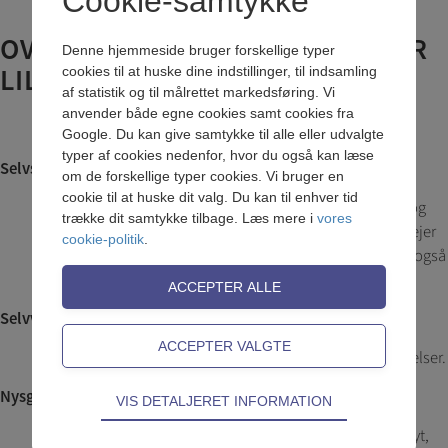
Cookie-samtykke
OVERORDNET MÅLSÆTNING FOR
Denne hjemmeside bruger forskellige typer
LILLE BIRKEN
cookies til at huske dine indstillinger, til indsamling
af statistik og til målrettet markedsføring. Vi
anvender både egne cookies samt cookies fra
Google. Du kan give samtykke til alle eller udvalgte
typer af cookies nedenfor, hvor du også kan læse
Selvstændighed
om de forskellige typer cookies. Vi bruger en
cookie til at huske dit valg. Du kan til enhver tid
Børnene skal lære at være selvhjulpne så de kan opsøge og
trække dit samtykke tilbage. Læs mere i
vores
tilegne sig viden og påtage sig ansvar. Selvstændighed drejer
cookie-politik
.
sig også om at forstå sig selv som et helt menneske, men også
at turde sige til og fra.
Selvværd
Børnene skal tro på sig selv og være tryg ved deres omgivelser.
Nysgerrighed
Teknisk
VIS DETALJERET INFORMATION
Tekniske cookies er nødvendige for hjemmesidens
Vi skaber rammer så børnene kan gå opdagelse og lære nyt,
grundlæggende funktioner som fx navigation,