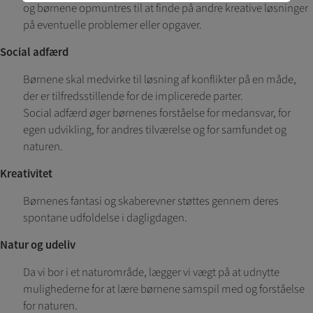
og børnene opmuntres til at finde på andre kreative løsninger
adgangskontrol samt indkøbskurv og kan derfor
på eventuelle problemer eller opgaver.
ikke fravælges.
Social adfærd
Statistik
Statistik-cookies bruges til at optimere design,
Børnene skal medvirke til løsning af konflikter på en måde,
brugervenlighed og effektiviteten af en
der er tilfredsstillende for de implicerede parter.
hjemmeside. Fx ved at indsamle besøgsstatistik
Social adfærd øger børnenes forståelse for medansvar, for
om antal besøg og hvordan hjemmesiden bruges.
egen udvikling, for andres tilværelse og for samfundet og
naturen.
Personalisering
Personaliserings-cookies (tracking-cookies)
Kreativitet
indsamler brugerens digitale fodspor på tværs af
flere hjemmesider og registrerer, hvad brugeren
Børnenes fantasi og skaberevner støttes gennem deres
interesserer sig for/søger på for at kunne
spontane udfoldelse i dagligdagen.
personalisere indholdet på en hjemmeside - dvs.
vise indhold, som kan være interessant for den
Natur og udeliv
enkelte bruger.
Da vi bor i et naturområde, lægger vi vægt på at udnytte
mulighederne for at lære børnene samspil med og forståelse
Markedsføring
for naturen.
Markedsførings-cookies (tracking-cookies)