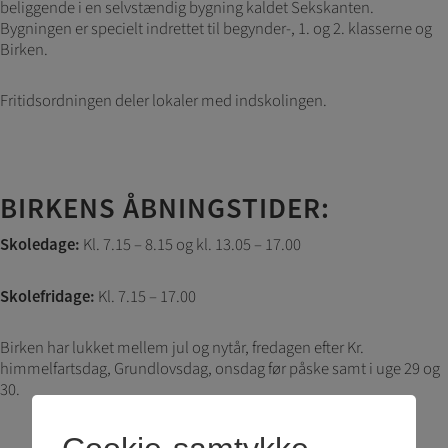
beliggende i en selvstændig bygning kaldet Sekskanten.
Bygningen er specielt indrettet til begynder-, 1. og 2. klasserne og
Birken.
Fritidsordningen deler lokaler med indskolingen.
BIRKENS ÅBNINGSTIDER:
Kl. 7.15 – 8.15 og kl. 13.05 – 17.00
Skoledage:
Kl. 7.15 – 17.00
Skolefridage:
Birken har lukket mellem jul og nytår, fredagen efter Kr.
himmelfartsdag, Grundlovsdag, onsdag før påske samt i uge 29 og
30.