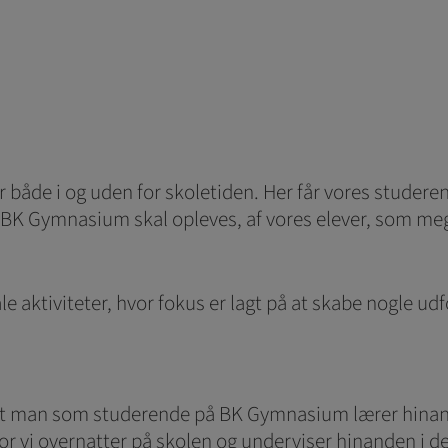
r både i og uden for skoletiden. Her får vores studerend
at BK Gymnasium skal opleves, af vores elever, som m
e aktiviteter, hvor fokus er lagt på at skabe nogle 
, at man som studerende på BK Gymnasium lærer hinand
r vi overnatter på skolen og underviser hinanden i de f