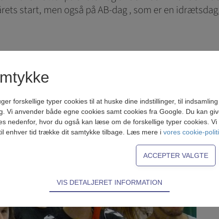
ets start, men også på AB-dag , som er en idrætsdag, e
amtykke
K er stor.
forskellige typer cookies til at huske dine indstillinger, til indsamling af
g. Vi anvender både egne cookies samt cookies fra Google. Du kan give 
es nedenfor, hvor du også kan læse om de forskellige typer cookies. Vi b
til enhver tid trække dit samtykke tilbage. Læs mere i
vores cookie-polit
VIS DETALJERET INFORMATION
ødvendige for hjemmesidens grundlæggende funktioner som fx navigati
n derfor ikke fravælges.