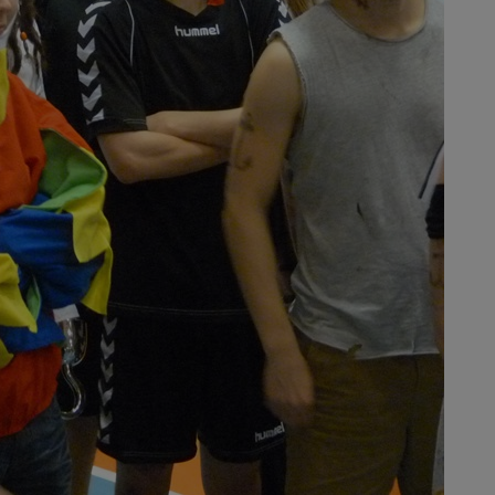
s til at optimere design, brugervenlighed og effektiviteten af en hjemme
tik om antal besøg og hvordan hjemmesiden bruges.
ring
es (tracking-cookies) indsamler brugerens digitale fodspor på tværs af
eren interesserer sig for/søger på for at kunne personalisere indholdet
kan være interessant for den enkelte bruger.
ing
 (tracking-cookies) indsamler brugerens digitale fodspor på tværs af 
eren interesserer sig for/søger på for at kunne vise personrettede ann