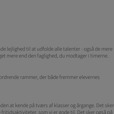
e lejlighed til at udfolde alle talenter - også de mere
eget mere end den faglighed, du modtager i timerne.
udfordrende rammer, der både fremmer elevernes
en at kende på tværs af klasser og årgange. Det sker
ritidsaktiviteter, som vi er gode til. Det sker også på