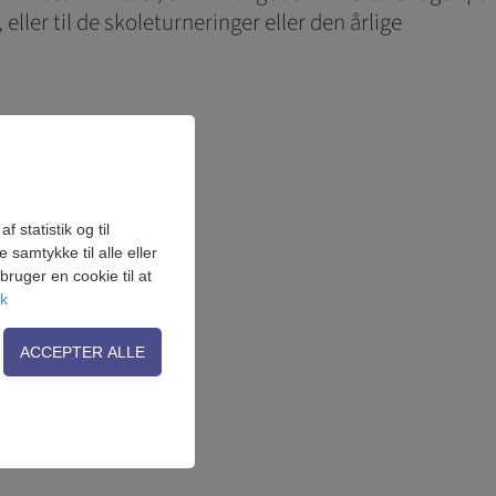
ller til de skoleturneringer eller den årlige
 statistik og til
samtykke til alle eller
ruger en cookie til at
ik
on, adgangskontrol