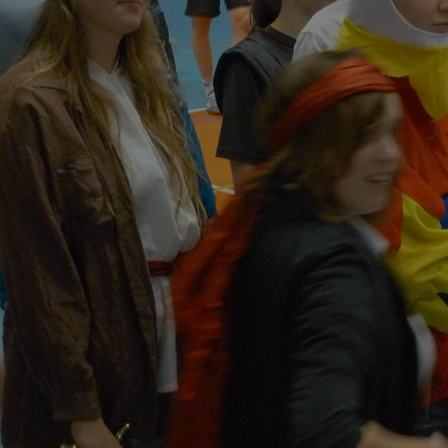
Statistik
Statistik-cookies bruge
indsamle besøgsstatis
Personalise
Personaliserings-cooki
registrerer, hvad brug
dvs. vise indhold, som 
Markedsfør
Markedsførings-cookies
registrerer, hvad brug
på internettet.