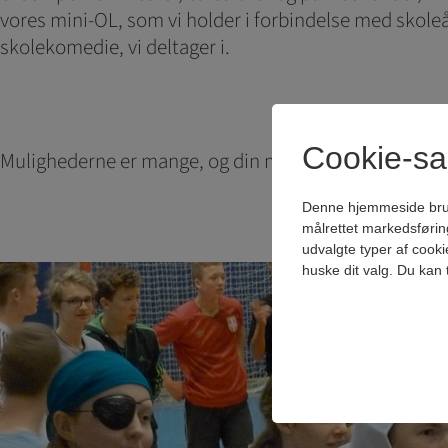
vores mini-OL, som vi holder i forbindelse med skoleår
skolekomedie, vi deltager i.
Cookie-s
Mulighederne er mange, og din medbestemmelse på B
Denne hjemmeside bruger 
målrettet markedsførin
udvalgte typer af cooki
huske dit valg. Du kan 
Teknisk
Tekniske cookies er n
samt indkøbskurv og ka