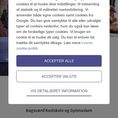
cookies til at huske dine indstillinger, til indsamling
af statistik og til målrettet markedsføring. Vi
anvender både egne cookies samt cookies fra
Google. Du kan give samtykke til alle eller udvalgte
typer af cookies nedenfor, hvor du også kan læse
om de forskellige typer cookies. Vi bruger en
cookie til at huske dit valg. Du kan til enhver tid
trække dit samtykke tilbage. Læs mere i
vores
cookie-politik
Teknisk
VIS DETALJERET INFORMATION
Tekniske cookies er nødvendige for hjemmesidens
grundlæggende funktioner som fx navigation,
adgangskontrol samt indkøbskurv og kan derfor
Bagsværd Kostskole og Gymnasium
ikke fravælges.