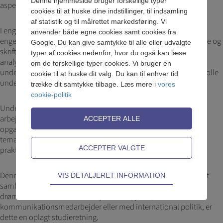
Denne hjemmeside bruger forskellige typer
aspekter, der præger verden i dag.
cookies til at huske dine indstillinger, til indsamling
af statistik og til målrettet markedsføring. Vi
I engelsk bliver du trænet i at analysere forskelligartede
anvender både egne cookies samt cookies fra
engelsksprogede materialer og løbende udvikle dine mundtlige og
Google. Du kan give samtykke til alle eller udvalgte
skriftlige færdigheder. I samfundsfag anvender du teorier, laver
typer af cookies nedenfor, hvor du også kan læse
analyser og deltager i diskussioner. Eksempelvis kan du lave
om de forskellige typer cookies. Vi bruger en
undersøgelser af ungdomskulturer eller analysere mediernes rolle
cookie til at huske dit valg. Du kan til enhver tid
under valgkampe.
trække dit samtykke tilbage. Læs mere i
vores
cookie-politik
Undervisningen er varieret og byder på mange forskellige
arbejdsformer, såsom faglige debatter, elevoplæg og kreative
opgaver. Du kommer til at skrive synopser, blogs, essays og
temarapporter, som udfordrer og udvikler både dine faglige og
praktiske kompetencer.
Teknisk
Denne studieretning giver dig en stærk profil inden for både det
VIS DETALJERET INFORMATION
samfundsvidenskabelige og humanistiske område. Hvis du
Tekniske cookies er nødvendige for hjemmesidens
drømmer om en karriere som journalist, jurist,
grundlæggende funktioner som fx navigation,
kommunikationsmedarbejder eller med international politik, er
adgangskontrol samt indkøbskurv og kan derfor
dette en oplagt studieretning.
ikke fravælges.