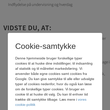
Indflydelse på undervisning og hverdag
VIDSTE DU, AT:
Vi indkalder til indslusningssamtaler med gymnasievejleder
for at sikre dig de mest optimale rammer under dit
Cookie-samtykke
uddannelsesforløb.
Du kan prøve kræfter som journalist på skolebladet "BK
Denne hjemmeside bruger forskellige typer
BEATS", der udgives af gymnasiets elever, eller du kan deltage i
cookies til at huske dine indstillinger, til indsamling
en af vores mange
elevforeninger
.
af statistik og til målrettet markedsføring. Vi
Hvis du kan et fremmedsprog som tysk, fransk eller spansk,
anvender både egne cookies samt cookies fra
når du kommer til os, kan vi tilbyde dig at gå til eksamen i
Google. Du kan give samtykke til alle eller udvalgte
typer af cookies nedenfor, hvor du også kan læse
faget og få et særbevis udover dit almindelige
om de forskellige typer cookies. Vi bruger en
eksamensbevis.
cookie til at huske dit valg. Du kan til enhver tid
Bagsværd Kostskole og Gymnasium var den første skole i
trække dit samtykke tilbage. Læs mere i
vores
Danmark, der i 1969 fik et elevråd. BK Gymnasium støtter
cookie-politik
aktivt op om at sikre vores elevers ret til medansvar og