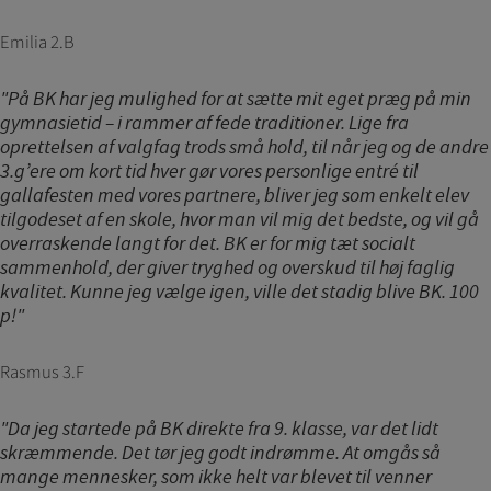
indsamler brugerens digitale fodspor på tværs af
flere hjemmesider og registrerer, hvad brugeren
Emilia 2.B
interesserer sig for/søger på for at kunne
personalisere indholdet på en hjemmeside - dvs.
vise indhold, som kan være interessant for den
"På BK har jeg mulighed for at sætte mit eget præg på min
enkelte bruger.
gymnasietid – i rammer af fede traditioner. Lige fra
oprettelsen af valgfag trods små hold, til når jeg og de andre
Markedsføring
3.g’ere om kort tid hver gør vores personlige entré til
gallafesten med vores partnere, bliver jeg som enkelt elev
Markedsførings-cookies (tracking-cookies)
tilgodeset af en skole, hvor man vil mig det bedste, og vil gå
indsamler brugerens digitale fodspor på tværs af
flere hjemmesider og registrerer, hvad brugeren
overraskende langt for det. BK er for mig tæt socialt
interesserer sig for/søger på for at kunne vise
sammenhold, der giver tryghed og overskud til høj faglig
personrettede annoncer, når denne færdes på
kvalitet. Kunne jeg vælge igen, ville det stadig blive BK. 100
internettet.
p!"
Rasmus 3.F
"Da jeg startede på BK direkte fra 9. klasse, var det lidt
skræmmende. Det tør jeg godt indrømme. At omgås så
mange mennesker, som ikke helt var blevet til venner