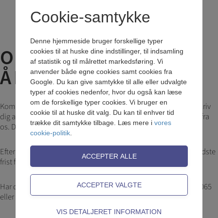
Cookie-samtykke
Denne hjemmeside bruger forskellige typer
OPTAGELSE - 6-
cookies til at huske dine indstillinger, til indsamling
af statistik og til målrettet markedsføring. Vi
ÅRIGT SCIENCE
anvender både egne cookies samt cookies fra
Google. Du kan give samtykke til alle eller udvalgte
typer af cookies nedenfor, hvor du også kan læse
om de forskellige typer cookies. Vi bruger en
Kom til orienteringsmøde om 6-årigt SCIENCE:
Se mere her.
Skriv
cookie til at huske dit valg. Du kan til enhver tid
dig allerede nu på venteliste til 7. klasse, så hører du nærmere fra
trække dit samtykke tilbage. Læs mere i
vores
os. Du kan skrive dig på
ventelisten her
.
cookie-politik
.
Efter mødet vil der være en optagelsesprøve- og en samtale. Sidste
frist for at booke tid til en samtale er torsdag d. 16. januar.
Har du spørgsmål allerede nu så ring eller skriv til os på 4498 0065
eller
bk@bagkost.dk
.
Teknisk
VIS DETALJERET INFORMATION