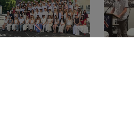
Bagsværd Kostskole og Gymnasium
Aldershvilevej 138, 2880 Bagsværd
tlf: +45 44980065
e-mail: bk@bagkost.dk