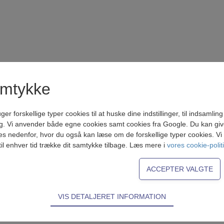
amtykke
forskellige typer cookies til at huske dine indstillinger, til indsamling af
g. Vi anvender både egne cookies samt cookies fra Google. Du kan give 
es nedenfor, hvor du også kan læse om de forskellige typer cookies. Vi b
til enhver tid trække dit samtykke tilbage. Læs mere i
vores cookie-polit
VIS DETALJERET INFORMATION
ødvendige for hjemmesidens grundlæggende funktioner som fx navigati
n derfor ikke fravælges.