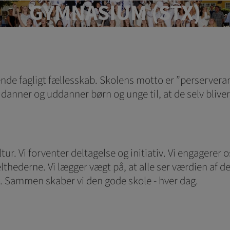
GYMNASIUM (STX)
s til at optimere design, brugervenlighed og effektiviteten af en hjemme
tik om antal besøg og hvordan hjemmesiden bruges.
ring
es (tracking-cookies) indsamler brugerens digitale fodspor på tværs af
gtende fagligt fællesskab. Skolens motto er ”perserver
eren interesserer sig for/søger på for at kunne personalisere indholdet
danner og uddanner børn og unge til, at de selv bliver 
kan være interessant for den enkelte bruger.
ing
 (tracking-cookies) indsamler brugerens digitale fodspor på tværs af 
eren interesserer sig for/søger på for at kunne vise personrettede ann
r. Vi forventer deltagelse og initiativ. Vi engagerer os
thederne. Vi lægger vægt på, at alle ser værdien af de
. Sammen skaber vi den gode skole - hver dag.