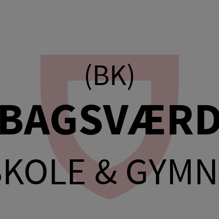
(BK)
BAGSVÆR
KOLE & GYM