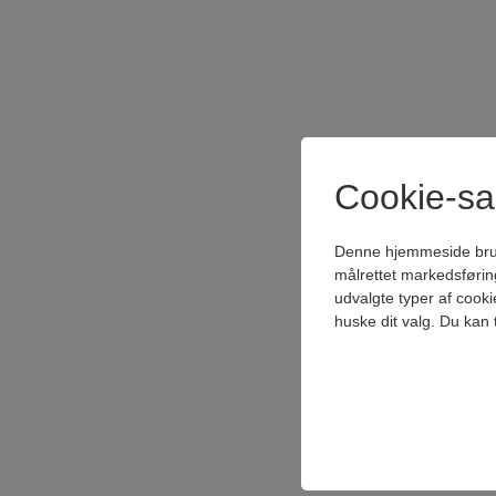
Cookie-s
Denne hjemmeside bruger 
målrettet markedsførin
udvalgte typer af cooki
huske dit valg. Du kan 
Teknisk
Tekniske cookies er n
samt indkøbskurv og ka