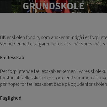
GRUNDSKOLE
Statistik
Statistik-cookies bruge
indsamle besøgsstatis
Personalise
Personaliserings-cooki
BK er skolen for dig, som ønsker at indgå i et forpli
registrerer, hvad brug
Vedholdenhed er afgørende for, at vi når vores mål. Vi 
dvs. vise indhold, som 
Fællesskab
Markedsfør
Markedsførings-cookies
registrerer, hvad brug
Det forpligtende fællesskab er kernen i vores skolekultu
på internettet.
forstår, at fællesskabet er større end summen af enkel
gør noget for fællesskabet både på og udenfor skolen
Faglighed