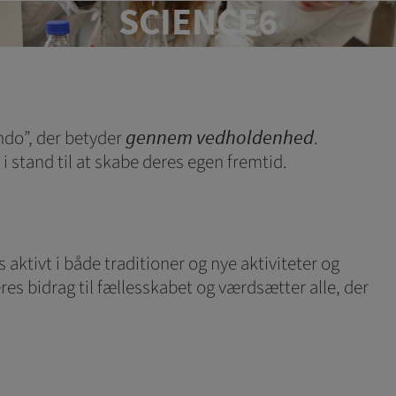
SCIENCE6
side. Fx ved at
 flere hjemmesider og
ando”, der betyder
.
gennem vedholdenhed
 på en hjemmeside -
i stand til at skabe deres egen fremtid.
flere hjemmesider og
oncer, når denne færdes
 aktivt i både traditioner og nye aktiviteter og
res bidrag til fællesskabet og værdsætter alle, der